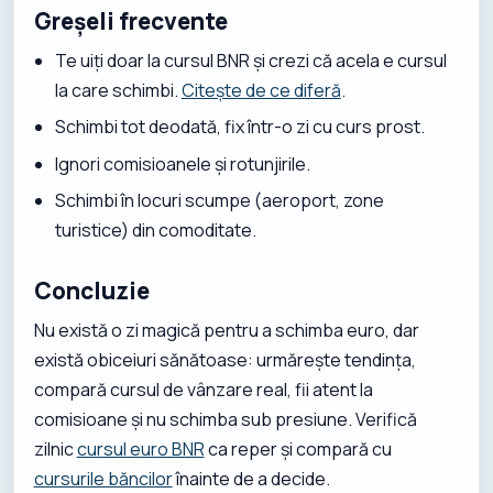
Greșeli frecvente
Te uiți doar la cursul BNR și crezi că acela e cursul
la care schimbi.
Citește de ce diferă
.
Schimbi tot deodată, fix într-o zi cu curs prost.
Ignori comisioanele și rotunjirile.
Schimbi în locuri scumpe (aeroport, zone
turistice) din comoditate.
Concluzie
Nu există o zi magică pentru a schimba euro, dar
există obiceiuri sănătoase: urmărește tendința,
compară cursul de vânzare real, fii atent la
comisioane și nu schimba sub presiune. Verifică
zilnic
cursul euro BNR
ca reper și compară cu
cursurile băncilor
înainte de a decide.