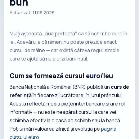
bun
Actualizat: 11.06.2026
Mulți așteaptă „ziua perfectă" ca să schimbe euro în
lei. Adevărul e că nimeni nu poate prezice exact
cursul de mâine — dar există câteva reguli simple
care te ajută să nu pierzi bani inutil.
Cum se formează cursul euro/leu
Banca Națională a României (BNR) publică un
curs de
referință
în fiecare zi lucrătoare, în jurul prânzului.
Acesta reflectă media pieței interbancare și are rol
informativ — nu este neapărat cursul la care vei
schimba efectiv la o casă de schimb sau la bancă.
Poți urmări valoarea zilnică și evoluția pe
pagina
cursului euro
.