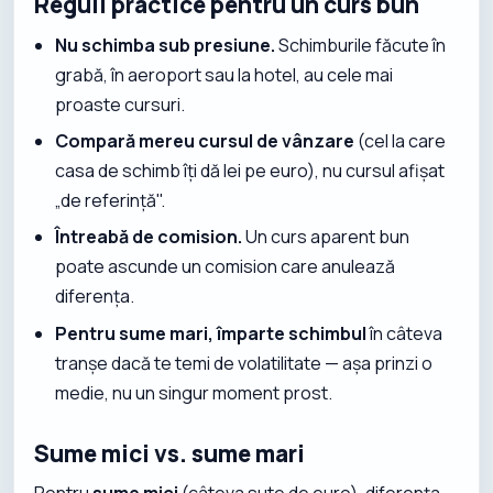
Reguli practice pentru un curs bun
Nu schimba sub presiune.
Schimburile făcute în
grabă, în aeroport sau la hotel, au cele mai
proaste cursuri.
Compară mereu cursul de vânzare
(cel la care
casa de schimb îți dă lei pe euro), nu cursul afișat
„de referință".
Întreabă de comision.
Un curs aparent bun
poate ascunde un comision care anulează
diferența.
Pentru sume mari, împarte schimbul
în câteva
tranșe dacă te temi de volatilitate — așa prinzi o
medie, nu un singur moment prost.
Sume mici vs. sume mari
Pentru
sume mici
(câteva sute de euro), diferența