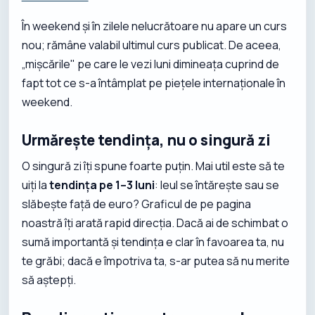
În weekend și în zilele nelucrătoare nu apare un curs
nou; rămâne valabil ultimul curs publicat. De aceea,
„mișcările" pe care le vezi luni dimineața cuprind de
fapt tot ce s-a întâmplat pe piețele internaționale în
weekend.
Urmărește tendința, nu o singură zi
O singură zi îți spune foarte puțin. Mai util este să te
uiți la
tendința pe 1–3 luni
: leul se întărește sau se
slăbește față de euro? Graficul de pe pagina
noastră îți arată rapid direcția. Dacă ai de schimbat o
sumă importantă și tendința e clar în favoarea ta, nu
te grăbi; dacă e împotriva ta, s-ar putea să nu merite
să aștepți.