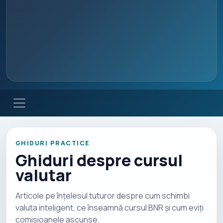
GHIDURI PRACTICE
Ghiduri despre cursul
valutar
Articole pe înțelesul tuturor despre cum schimbi
valuta inteligent, ce înseamnă cursul BNR și cum eviți
comisioanele ascunse.